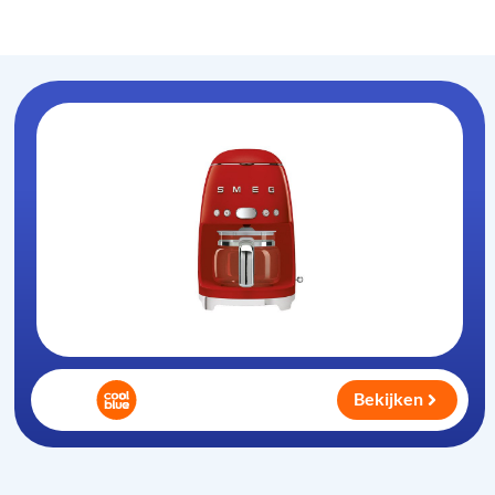
Koffiezet-apparaat
.nl
Bekijken