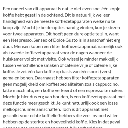
Een nadeel van dit apparaat is dat je niet even snel één kopje
koffie hebt gezet in de ochtend. Dit is natuurlijk wel een
handigheid van de meeste koffiezetapparaten welke nu te
koop zijn. Mocht je beide opties handig vinden, kun je kiezen
voor twee apparaten. Dit hoeft geen dure optie te zijn, want
een Nespresso, Senseo of Dolce Gusto is in aanschaf niet erg
duur. Mensen kopen een filter koffiezetapparaat namelijk ook
als tweede koffiezetapparaat voor de dagen wanneer de
huiskamer vol zit met visite. Ook wissel je minder makkelijk
tussen verschillende smaken of cafeïne vrije of cafeïne rijke
koffie. Je zet één kan koffie op basis van één soort (vers)
gemalen bonen. Daarnaast hebben filter koffiezetapparaten
geen mogelijkheid om koffiespecialiteiten zoals cappuccino,
latte macchiato, een koffie verkeerd of een espresso te maken.
Mocht je hier dus erg van houden, is een koffiezetapparaat met
deze functie meer geschikt. Je kunt natuurlijk ook een losse
melkopschuimer aanschaffen. Toch is dit apparaat niet
geschikt voor echte koffieliefhebbers die veel invloed willen
hebben op de sterkte en hoeveelheid koffie. Kies in dat geval
voor een geavanceerder apparaat, bijvoorbeeld een