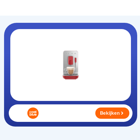
Koffiezet-apparaat
.nl
Bekijken