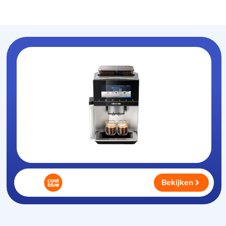
Koffiezet-apparaat
.nl
Bekijken