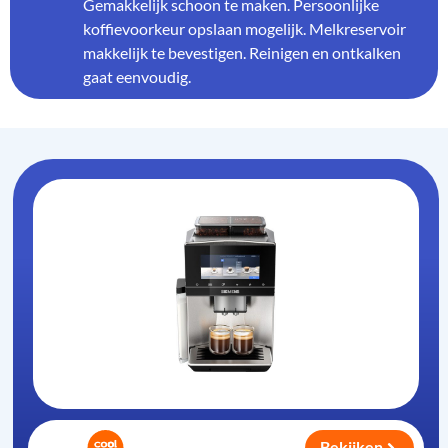
Gemakkelijk schoon te maken. Persoonlijke
koffievoorkeur opslaan mogelijk. Melkreservoir
makkelijk te bevestigen. Reinigen en ontkalken
gaat eenvoudig.
Bekijken