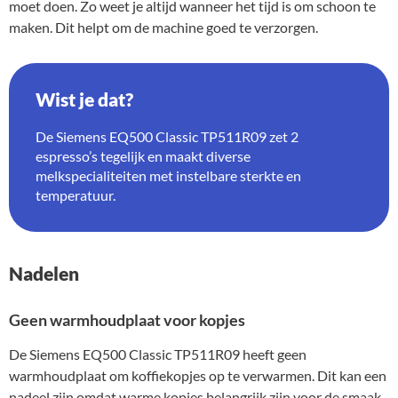
moet doen. Zo weet je altijd wanneer het tijd is om schoon te
maken. Dit helpt om de machine goed te verzorgen.
Wist je dat?
De Siemens EQ500 Classic TP511R09 zet 2
espresso’s tegelijk en maakt diverse
melkspecialiteiten met instelbare sterkte en
temperatuur.
Nadelen
Geen warmhoudplaat voor kopjes
De Siemens EQ500 Classic TP511R09 heeft geen
warmhoudplaat om koffiekopjes op te verwarmen. Dit kan een
nadeel zijn omdat warme kopjes belangrijk zijn voor de smaak