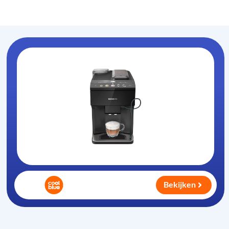
Koffiezet-apparaat
.nl
Bekijken