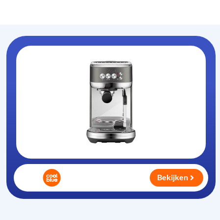
Koffiezet-apparaat
.nl
Bekijken