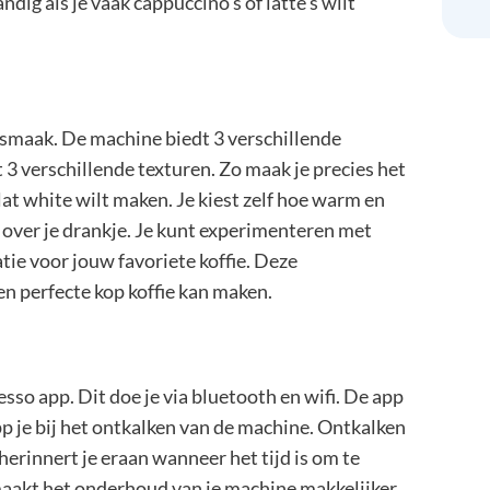
dig als je vaak cappuccino's of latte's wilt
 smaak. De machine biedt 3 verschillende
3 verschillende texturen. Zo maak je precies het
flat white wilt maken. Je kiest zelf hoe warm en
e over je drankje. Je kunt experimenteren met
atie voor jouw favoriete koffie. Deze
en perfecte kop koffie kan maken.
so app. Dit doe je via bluetooth en wifi. De app
pp je bij het ontkalken van de machine. Ontkalken
herinnert je eraan wanneer het tijd is om te
 maakt het onderhoud van je machine makkelijker.