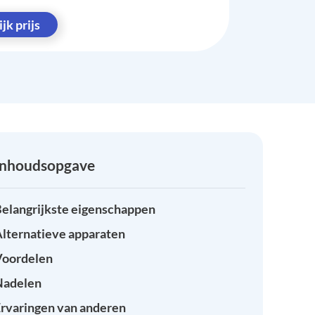
jk prijs
Inhoudsopgave
elangrijkste eigenschappen
lternatieve apparaten
Voordelen
Nadelen
rvaringen van anderen