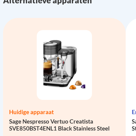
Alternatieve apparaten
Huidige apparaat
E
Sage Nespresso Vertuo Creatista
S
SVE850BST4ENL1 Black Stainless Steel
S