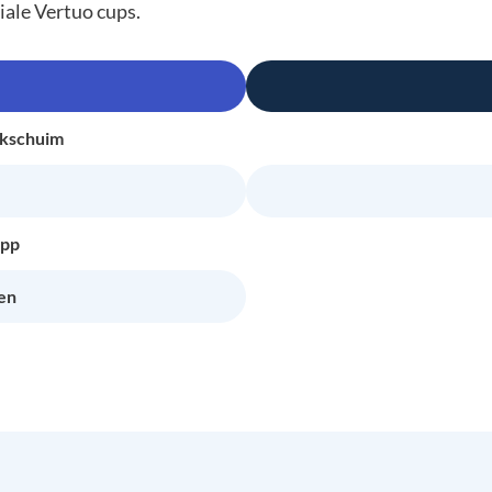
ale Vertuo cups.
lkschuim
app
en