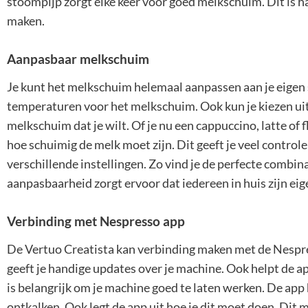
stoompijp zorgt elke keer voor goed melkschuim. Dit is han
maken.
Aanpasbaar melkschuim
Je kunt het melkschuim helemaal aanpassen aan je eigen
temperaturen voor het melkschuim. Ook kun je kiezen uit 
melkschuim dat je wilt. Of je nu een cappuccino, latte of 
hoe schuimig de melk moet zijn. Dit geeft je veel control
verschillende instellingen. Zo vind je de perfecte combin
aanpasbaarheid zorgt ervoor dat iedereen in huis zijn eig
Verbinding met Nespresso app
De Vertuo Creatista kan verbinding maken met de Nespres
geeft je handige updates over je machine. Ook helpt de a
is belangrijk om je machine goed te laten werken. De app 
ontkalken. Ook legt de app uit hoe je dit moet doen. Dit