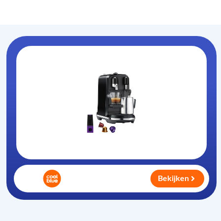
Koffiezet-apparaat
.nl
Bekijken