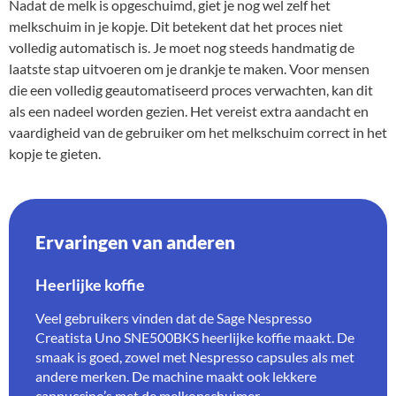
Nadat de melk is opgeschuimd, giet je nog wel zelf het
melkschuim in je kopje. Dit betekent dat het proces niet
volledig automatisch is. Je moet nog steeds handmatig de
laatste stap uitvoeren om je drankje te maken. Voor mensen
die een volledig geautomatiseerd proces verwachten, kan dit
als een nadeel worden gezien. Het vereist extra aandacht en
vaardigheid van de gebruiker om het melkschuim correct in het
kopje te gieten.
Ervaringen van anderen
Heerlijke koffie
Veel gebruikers vinden dat de Sage Nespresso
Creatista Uno SNE500BKS heerlijke koffie maakt. De
smaak is goed, zowel met Nespresso capsules als met
andere merken. De machine maakt ook lekkere
cappuccino’s met de melkopschuimer.