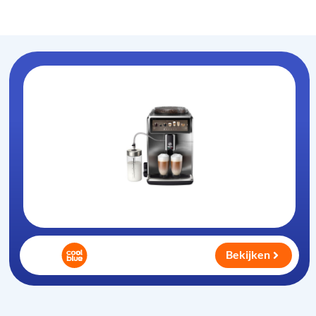
Koffiezet-apparaat
.nl
Bekijken