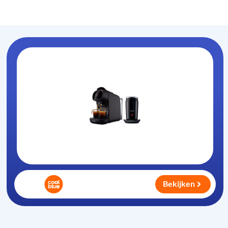
Koffiezet-apparaat
.nl
Bekijken