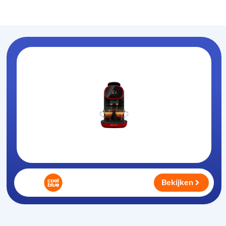
Koffiezet-apparaat
.nl
Bekijken