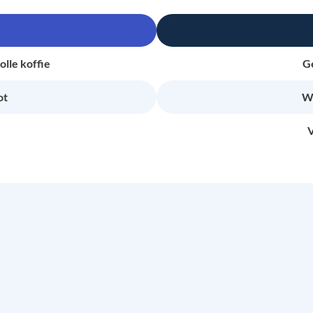
lle koffie
Ge
ot
Wa
V