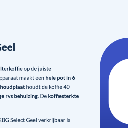
Geel
lterkoffie
op de
juiste
apparaat maakt een
hele pot in 6
houdplaat
houdt de koffie 40
ge rvs behuizing
. De
koffiesterkte
G Select Geel verkrijbaar is