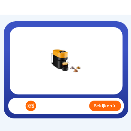
Koffiezet-apparaat
.nl
Bekijken