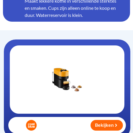
Maakt lekkere koffie in verschillende sterktes
en smaken. Cups zijn alleen online te koop en
duur. Waterreservoir is klein.
Bekijken