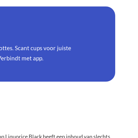
tes. Scant cups voor juiste
Verbindt met app.
 Liquorice Black heeft een inhoud van slechts