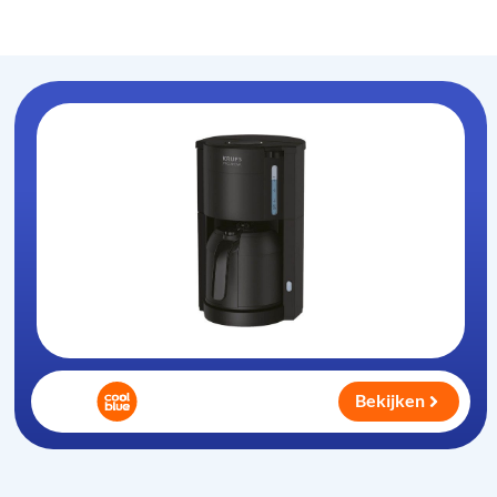
Koffiezet-apparaat
.nl
Bekijken