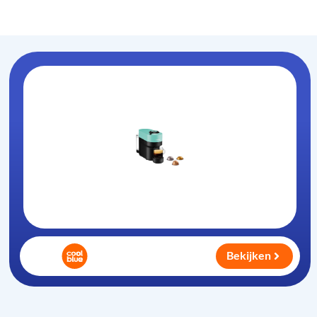
Koffiezet-apparaat
.nl
Bekijken