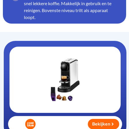
snel lekkere koffie. Makkelijk in gebruik en te
reinigen. Bovenste niveau trilt als apparaat
loopt.
Bekijken