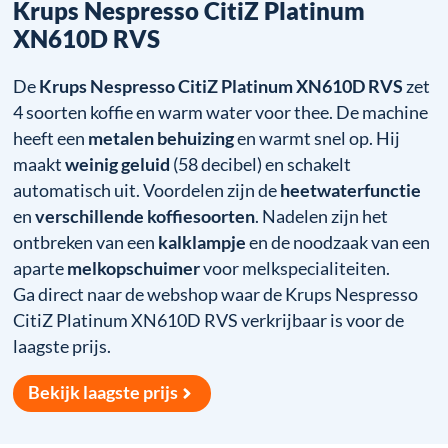
Krups Nespresso CitiZ Platinum
XN610D RVS
De
Krups Nespresso CitiZ Platinum XN610D RVS
zet
4 soorten koffie en warm water voor thee. De machine
heeft een
metalen behuizing
en warmt snel op. Hij
maakt
weinig geluid
(58 decibel) en schakelt
automatisch uit. Voordelen zijn de
heetwaterfunctie
en
verschillende koffiesoorten
. Nadelen zijn het
ontbreken van een
kalklampje
en de noodzaak van een
aparte
melkopschuimer
voor melkspecialiteiten.
Ga direct naar de webshop waar de Krups Nespresso
CitiZ Platinum XN610D RVS verkrijbaar is voor de
laagste prijs.
Bekijk laagste prijs