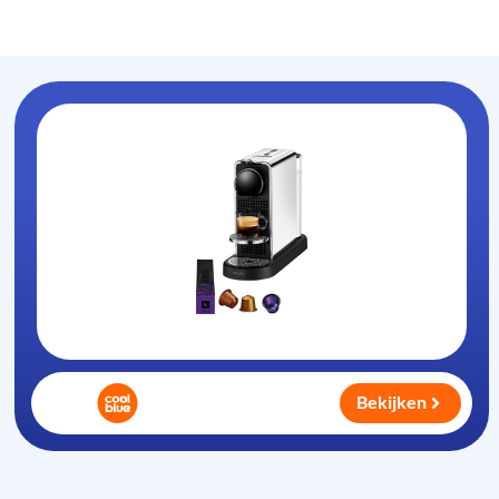
Koffiezet-apparaat
.nl
Bekijken