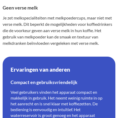
Geen verse melk
Je zet melkspecialiteiten met melkpoedercups, maar niet met
verse melk. Dit beperkt de mogelijkheden voor koffiedrinkers
die de voorkeur geven aan verse melk in hun koffie. Het
gebruik van melkpoeder kan de smaak en textuur van
melkdranken beïnvloeden vergeleken met verse melk.
Ervaringen van anderen
Compact en gebruiksvriendelijk
Veel gebruikers vinden het apparaat compact en
makkelijk in gebruik. Het neemt weinig ruimte in op
het aanrecht en is snel klaar met koffiezetten. De
bediening is eenvoudig en intuïtief. Het
waterreservoir is groot genoeg en het apparaat