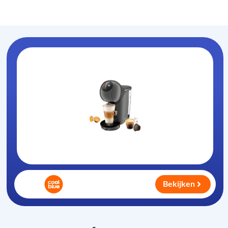
Koffiezet-apparaat
.nl
Bekijken