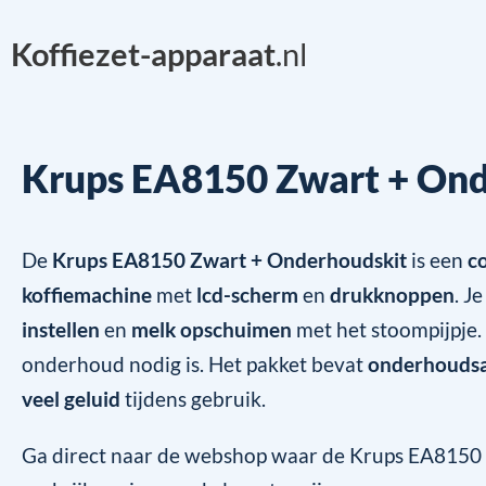
Koffiezet-apparaat
.nl
Krups EA8150 Zwart + Ond
De
Krups EA8150 Zwart + Onderhoudskit
is een
c
koffiemachine
met
lcd-scherm
en
drukknoppen
. J
instellen
en
melk opschuimen
met het stoompijpje
onderhoud nodig is. Het pakket bevat
onderhoudsa
veel geluid
tijdens gebruik.
Ga direct naar de webshop waar de Krups EA8150