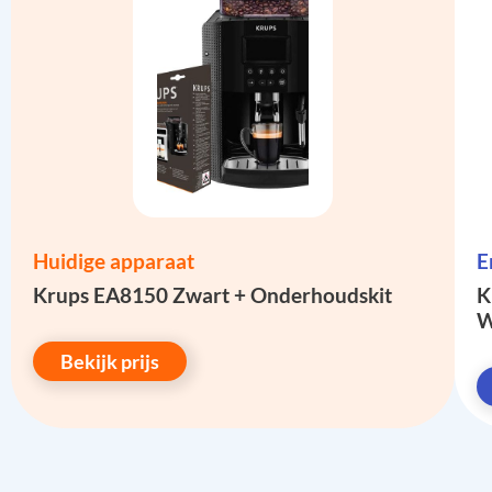
Huidige apparaat
E
Krups EA8150 Zwart + Onderhoudskit
K
W
Bekijk prijs