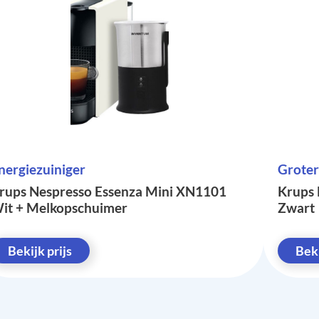
nergiezuiniger
Groter
rups Nespresso Essenza Mini XN1101
Krups 
it + Melkopschuimer
Zwart
Bekijk prijs
Beki