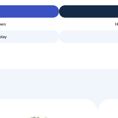
pen
H
play