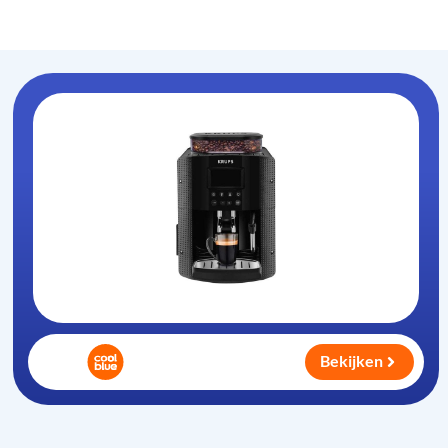
Koffiezet-apparaat
.nl
Bekijken