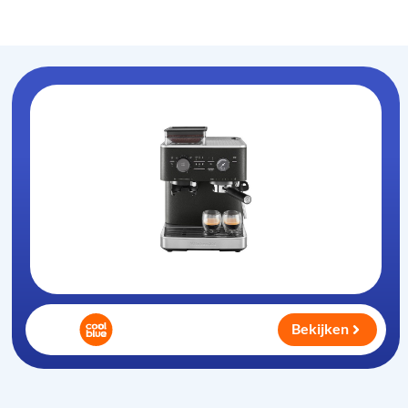
Koffiezet-apparaat
.nl
Bekijken