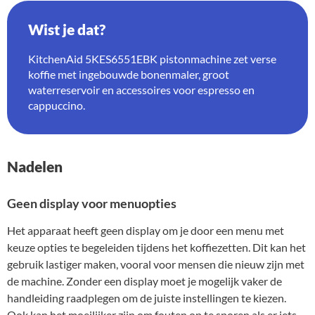
Wist je dat?
KitchenAid 5KES6551EBK pistonmachine zet verse
koffie met ingebouwde bonenmaler, groot
waterreservoir en accessoires voor espresso en
cappuccino.
Nadelen
Geen display voor menuopties
Het apparaat heeft geen display om je door een menu met
keuze opties te begeleiden tijdens het koffiezetten. Dit kan het
gebruik lastiger maken, vooral voor mensen die nieuw zijn met
de machine. Zonder een display moet je mogelijk vaker de
handleiding raadplegen om de juiste instellingen te kiezen.
Ook kan het moeilijker zijn om fouten op te sporen als er iets