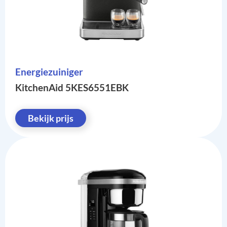
Energiezuiniger
KitchenAid 5KES6551EBK
Bekijk prijs