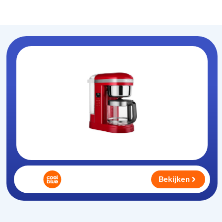
Koffiezet-apparaat
.nl
Bekijken