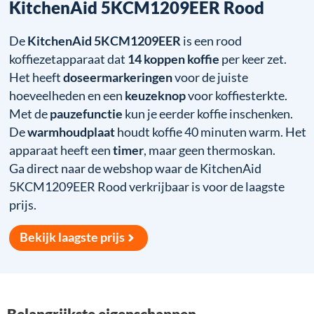
KitchenAid 5KCM1209EER Rood
De
KitchenAid 5KCM1209EER
is een rood
koffiezetapparaat dat
14 koppen koffie
per keer zet.
Het heeft
doseermarkeringen
voor de juiste
hoeveelheden en een
keuzeknop
voor koffiesterkte.
Met de
pauzefunctie
kun je eerder koffie inschenken.
De
warmhoudplaat
houdt koffie 40 minuten warm. Het
apparaat heeft een
timer
, maar geen thermoskan.
Ga direct naar de webshop waar de KitchenAid
5KCM1209EER Rood verkrijbaar is voor de laagste
prijs.
Bekijk laagste prijs
Belangrijkste eigenschappen