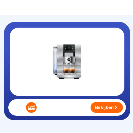
Koffiezet-apparaat
.nl
Bekijken