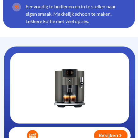
Eenvoudig te bedienen en in te stellen naar
eigen smaak. Makkelijk schoon te maken.
Lekkere koffie met veel opties.
Bekijken