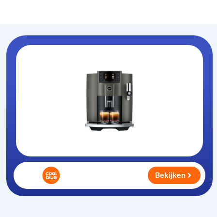
Koffiezet-apparaat
.nl
Bekijken