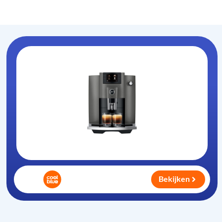
Koffiezet-apparaat
.nl
Bekijken