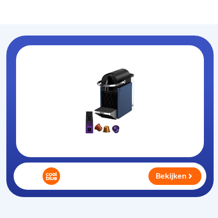
Koffiezet-apparaat
.nl
Bekijken