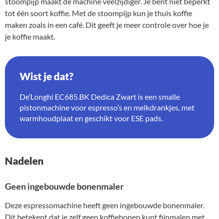
stoompijp maakt de machine veelzijdiger. Je bent niet beperkt
tot één soort koffie. Met de stoompijp kun je thuis koffie
maken zoals in een café. Dit geeft je meer controle over hoe je
je koffie maakt.
Wist je dat?
De’Longhi EC685.BK Dedica Zwart is een smalle
pistonmachine voor espresso’s en melkdrankjes, met
warmhoudplaat en geschikt voor ESE pads.
Nadelen
Geen ingebouwde bonenmaler
Deze espressomachine heeft geen ingebouwde bonenmaler.
Dit betekent dat je zelf geen koffiebonen kunt fijnmalen met