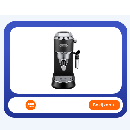
Koffiezet-apparaat
.nl
Bekijken