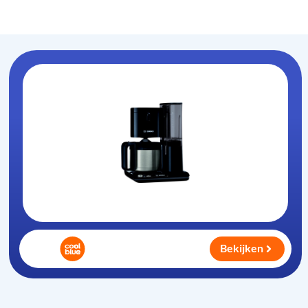
Koffiezet-apparaat
.nl
Bekijken