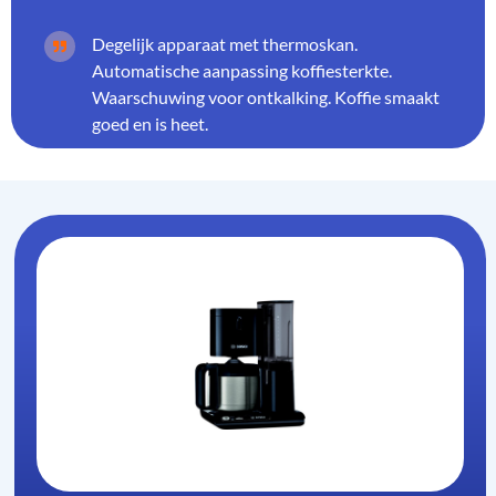
Degelijk apparaat met thermoskan.
Automatische aanpassing koffiesterkte.
Waarschuwing voor ontkalking. Koffie smaakt
goed en is heet.