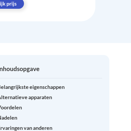
jk prijs
Inhoudsopgave
elangrijkste eigenschappen
lternatieve apparaten
Voordelen
Nadelen
rvaringen van anderen