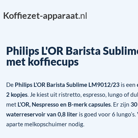
Koffiezet-apparaat
.nl
Philips L'OR Barista Subli
met koffiecups
De
Philips L’OR Barista Sublime LM9012/23
is een
2 kopjes
. Je kiest uit ristretto, espresso, lungo of
met
L’OR, Nespresso en B-merk capsules
. Er zijn
30
waterreservoir van 0,8 liter
is goed voor 6 lungo’s.
aparte melkopschuimer nodig.