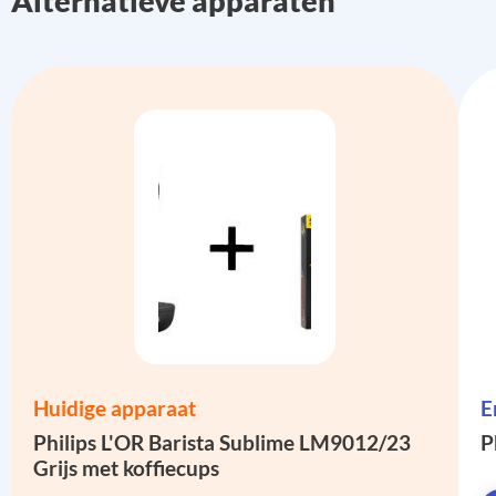
Alternatieve apparaten
Huidige apparaat
E
Philips L'OR Barista Sublime LM9012/23
P
Grijs met koffiecups