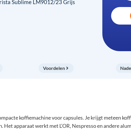
arista Sublime LM9012/23 Grijs
Voordelen
Nade
mpacte koffiemachine voor capsules. Je krijgt meteen koff
rten. Het apparaat werkt met L’OR, Nespresso en andere alu