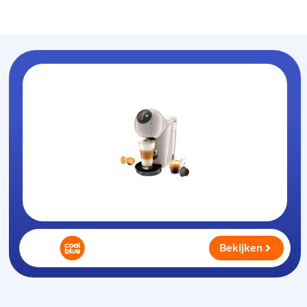
Koffiezet-apparaat
.nl
Bekijken