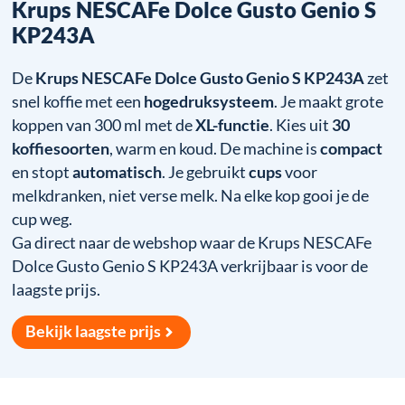
Krups NESCAFe Dolce Gusto Genio S
KP243A
De
Krups NESCAFe Dolce Gusto Genio S KP243A
zet
snel koffie met een
hogedruksysteem
. Je maakt grote
koppen van 300 ml met de
XL-functie
. Kies uit
30
koffiesoorten
, warm en koud. De machine is
compact
en stopt
automatisch
. Je gebruikt
cups
voor
melkdranken, niet verse melk. Na elke kop gooi je de
cup weg.
Ga direct naar de webshop waar de Krups NESCAFe
Dolce Gusto Genio S KP243A verkrijbaar is voor de
laagste prijs.
Bekijk laagste prijs